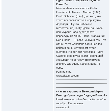
курортного побережья Лидо де
Езоло?»
Можно. Линия называется Gialla:
Fondamenta Nuova – Murano (0:08) –
Punta Sabbione (0:45). Для того, кто
хочет воспользоваться маршрутом
Аэропорт – Пунта Саббионе
(естественно, на Фундамента Нуове
или Мурано надо будет делать
пересадку на линии – Blue, Arancia или
Red ), цена – 15 евро. Минус в том, что
от/на Пунта Саббионе всего четыре
рейса в день. Автобусом будет
быстрее. Но вот для поездки с Пунта
Саббионе на Мурано для небольшой
экскурсии по острову стеклодувов
линия Gialia очень удобна, цена - 6
евро.
Расписание:
wwwalilaguna.com.
---------------------------------------------------
---------------------------------------------------
--------------------------------------
«Как из аэропорта Венеция Марко
Поло добраться до Лидо де Езоло?»
Наиболее простой и быстрый способ –
автобус. Расписание:
wwwatvo.it.