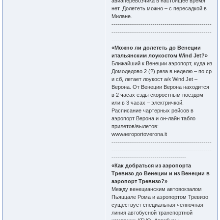
авиаперевозчика в настоящее время
нет. Долететь можно – с пересадкой в
Милане.
---------------------------------------------------
---------------------------------------------------
--------------------------------------
«Можно ли долететь до Венеции
итальянским лоукостом Wind Jet?»
Ближайший к Венеции аэропорт, куда из
Домодедово 2 (?) раза в неделю – по ср
и сб, летает лоукост а/к Wind Jet –
Верона. От Венеции Верона находится
в 2 часах езды скоростным поездом
или в 3 часах – электричкой.
Расписание чартерных рейсов в
аэропорт Верона и он-лайн табло
прилетов/вылетов:
wwwaeroportoverona.it
---------------------------------------------------
---------------------------------------------------
--------------------------------------
«Как добраться из аэропорта
Тревизо до Венеции и из Венеции в
аэропорт Тревизо?»
Между венецианским автовокзалом
Пьяццале Рома и аэропортом Тревизо
существует специальная челночная
линия автобусной транспортной