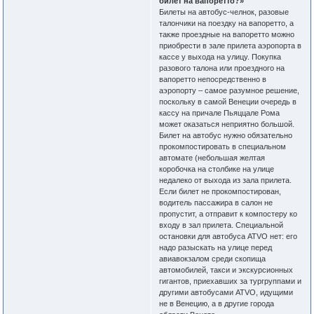
билет на вапоретто?»
Билеты на автобус-челнок, разовые
талончики на поездку на вапоретто, а
также проездные на вапоретто можно
приобрести в зале прилета аэропорта в
кассе у выхода на улицу. Покупка
разового талона или проездного на
вапоретто непосредственно в
аэропорту – самое разумное решение,
поскольку в самой Венеции очередь в
кассу на причале Пьяццале Рома
может оказаться неприятно большой.
Билет на автобус нужно обязательно
прокомпостировать в специальном
автомате (небольшая желтая
коробочка на столбике на улице
недалеко от выхода из зала прилета.
Если билет не прокомпостирован,
водитель пассажира в салон не
пропустит, а отправит к компостеру ко
входу в зал прилета. Специальной
остановки для автобуса ATVO нет: его
надо разыскать на улице перед
авиавокзалом среди скопища
автомобилей, такси и экскурсионных
гигантов, приехавших за тургруппами и
другими автобусами ATVO, идущими
не в Венецию, а в другие города