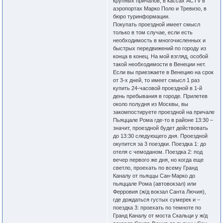
крупных причалов, в кассах ACTV в
аэропортах Марко Поло и Тревизо, в
бюро туринформации.
Покупать проездной имеет смысл
только в том случае, если есть
необходимость в многочисленных и
быстрых передвижений по городу из
конца в конец. На мой взгляд, особой
такой необходимости в Венеции нет.
Если вы приезжаете в Венецию на срок
от 3-х дней, то имеет смысл 1 раз
купить 24-часовой проездной в 1-й
день пребывания в городе. Прилетев
около полудня из Москвы, вы
закомпостируете проездной на причале
Пьяццале Рома где-то в районе 13:30 –
значит, проездной будет действовать
до 13:30 следующего дня. Проездной
окупится за 3 поездки. Поездка 1: до
отеля с чемоданом. Поездка 2: под
вечер первого же дня, но когда еще
светло, проехать по всему Гранд
Каналу от пьяццы Сан-Марко до
пьяццале Рома (автовокзал) или
Ферровия (ж/д вокзал Санта Лючия),
где дождаться густых сумерек и –
поездка 3: проехать по темноте по
Гранд Каналу от моста Скальци у ж/д