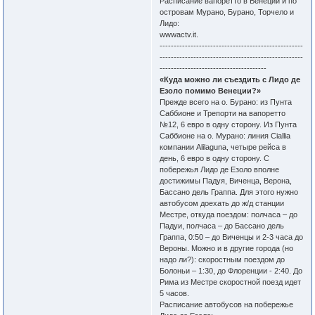
Расписание вапоретто в Венеции и по
островам Мурано, Бурано, Торчело и
Лидо:
wwwactv.it.
---------------------------------------------------
---------------------------------------------------
--------------------------------------
«Куда можно ли съездить с Лидо де
Езоло помимо Венеции?»
Прежде всего на о. Бурано: из Пунта
Саббионе и Трепорти на вапоретто
№12, 6 евро в одну сторону. Из Пунта
Саббионе на о. Мурано: линия Ciallia
компании Alilaguna, четыре рейса в
день, 6 евро в одну сторону. С
побережья Лидо де Езоло вполне
достижимы Падуя, Виченца, Верона,
Бассано дель Граппа. Для этого нужно
автобусом доехать до ж/д станции
Местре, откуда поездом: полчаса – до
Падуи, полчаса – до Бассано дель
Граппа, 0:50 – до Виченцы и 2-3 часа до
Вероны. Можно и в другие города (но
надо ли?): скоростным поездом до
Болоньи – 1:30, до Флоренции - 2:40. До
Рима из Местре скоростной поезд идет
5 часов.
Расписание автобусов на побережье