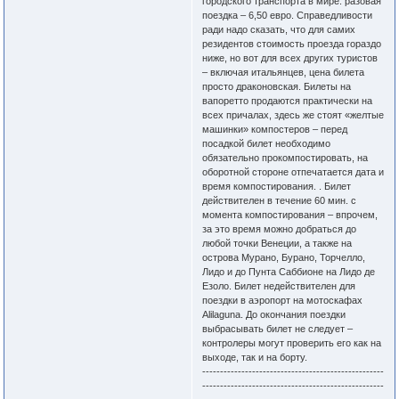
городского транспорта в мире: разовая
поездка – 6,50 евро. Справедливости
ради надо сказать, что для самих
резидентов стоимость проезда гораздо
ниже, но вот для всех других туристов
– включая итальянцев, цена билета
просто драконовская. Билеты на
вапоретто продаются практически на
всех причалах, здесь же стоят «желтые
машинки» компостеров – перед
посадкой билет необходимо
обязательно прокомпостировать, на
оборотной стороне отпечатается дата и
время компостирования. . Билет
действителен в течение 60 мин. с
момента компостирования – впрочем,
за это время можно добраться до
любой точки Венеции, а также на
острова Мурано, Бурано, Торчелло,
Лидо и до Пунта Саббионе на Лидо де
Езоло. Билет недействителен для
поездки в аэропорт на мотоскафах
Alilaguna. До окончания поездки
выбрасывать билет не следует –
контролеры могут проверить его как на
выходе, так и на борту.
---------------------------------------------------
---------------------------------------------------