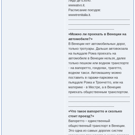
Лидо де Езоло:
wwwatvo.it.
Расписание поездов:
wwwtrenitalia.it.
---------------------------------------------------
---------------------------------------------------
--------------------------------------
«Можно ли проехать в Венеции на
автомобиле?»
В Венеции нет автомобильных дорог,
только тротуары. Дальше автовокзала
на пьяццале Рома проехать на
автомобиле в Венеции нельзя, далее
только пешком или водном транспорте
- на вапоретто, гондолах, трагетто,
водном такси. Автомашину можно
поставить в гаражи-парковки на
пьяццале Рома и Трончетто, или на
материке - в Местре, а в Венецию
приехать общественным транспортом.
---------------------------------------------------
---------------------------------------------------
--------------------------------------
«Что такое вапоретто и сколько
стоит проезд?»
Вапоретто – единственный
общественный транспорт в Венеции.
Это одна из самых дорогих систем