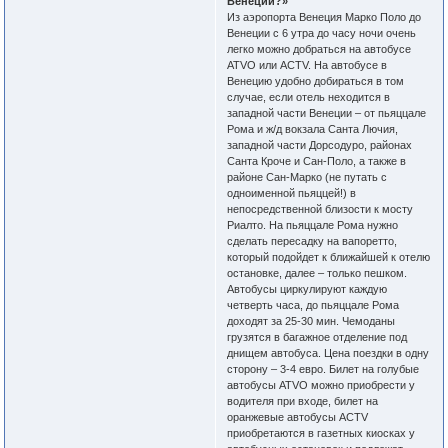
Венеции?»
Из аэропорта Венеция Марко Поло до
Венеции с 6 утра до часу ночи очень
легко можно добраться на автобусе
ATVO или ACTV. На автобусе в
Венецию удобно добираться в том
случае, если отель неходится в
западной части Венеции – от пьяццале
Рома и ж/д вокзала Санта Лючия,
западной части Дорсодуро, районах
Санта Кроче и Сан-Поло, а также в
районе Сан-Марко (не путать с
одноименной пьяццей!) в
непосредственной близости к мосту
Риалто. На пьяццале Рома нужно
сделать пересадку на вапоретто,
который подойдет к ближайшей к отелю
остановке, далее – только пешком.
Автобусы циркулируют каждую
четверть часа, до пьяццале Рома
доходят за 25-30 мин. Чемоданы
грузятся в багажное отделение под
днищем автобуса. Цена поездки в одну
сторону – 3-4 евро. Билет на голубые
автобусы ATVO можно приобрести у
водителя при входе, билет на
оранжевые автобусы ACTV
приобретаются в газетных киосках у