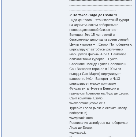
---------------------------------------------------
---------------------------------------------------
--------------------------------------
«Что такое Лидо де Езоло?»
Лидо де Езоло – это известный курорт
на адриатическом побережье в
непосредственной близости от
Венеции. Это 15 км пляжей и
бесконечная цепочка из сотен отелей.
Центр курорта – г. Езоло. По побережью
циркулируют автобусы различных
маршрутов фирмы ATVO. Наиболее
близкая точка курорта – Пунта
Саббионе. Между Пунта Саббионе и
Сан-Заккария (причал в 100 м от
пьяццы Сан-Марко) циркулирует
вапоретто №14. Вапоретто №13
циркулирует между причалом
Фундамента Нуове в Венеции и
причалом Трепорти на Лидо де Езоло.
Сайт коммуны Езоло:
wwwcomune.jesolo.ve.it.
Турсайт Езоло (можно скачать карту
побережья):
wwwjesolo.com.
Расписание автобусов на побережье
Лидо де Езоло:
wwwatvo.it.