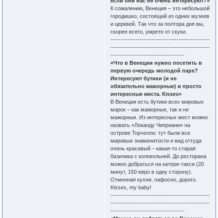
если они нас не очень интересуют?»
К сожалению, Венеция – это небольшой
городишко, состоящий из одних музеев
и церквей. Так что за полтора дня вы,
скорее всего, умрете от скуки.
---------------------------------------------------
---------------------------------------------------
--------------------------------------
«Что в Венеции нужно посетить в
первую очередь молодой паре?
Интересуют бутики (и не
обязательно мажорные) и просто
интересные места. Кisses»
В Венеции есть бутики всех мировых
марок – как мажорные, так и не
мажорные. Из интересных мест можно
назвать «Локанду Чиприани» на
острове Торчелло: тут были все
мировые знаменитости и вид оттуда
очень красивый – какая-то старая
базилика с колокольней. До ресторана
можно добраться на катере-такси (20
минут, 150 евро в одну сторону).
Отменная кухня, пафосно, дорого.
Kisses, my baby!
---------------------------------------------------
---------------------------------------------------
--------------------------------------