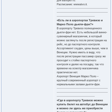
для вапоретто.
Расписание: wwwatvo.it.
---------------------------------------------------
---------------------------------------------------
--------------------------------------
«Есть ли в аэропортах Тревизо и
Марко Поло дьюти-фри?»
В аэропорту Тревизо полноценного
дьюти-фри нет. Есть небольшой винно-
сувенирный магазинчик, в который
можно заглянуть после регистрации на
рейс, но до паспортного контроля.
Ассортимент скуден, цены выше, чем в
Венеции. Нужно иметь в виду, что
после регистрации пассажир сразу же
проходит к стойке паспортного
контроля и далее на посадку, так что
времени на осмотр магазинчика
практически нет.
Аэропорт Венеция Марко Поло –
крупный современный аэропорт с
нормальными залами дьюти-фри.
---------------------------------------------------
---------------------------------------------------
--------------------------------------
«Где в аэропорту Тревизо можно
купить билет на автобус до Венеции
и можно ли здесь же приобрести