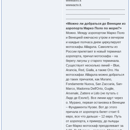
wwwatvo.it
wwwactv.it.
---------------------------------------------------
---------------------------------------------------
--------------------------------------
«Можно ли добраться до Венеции из
аэропорта Марко Поло по морю?»
Можно. Между аэропортом Марко Поло
и Венецией ежечасно утром и вечером
и каждые полчаса днем циркулируют
мотоскафы Alilaguna. Самолеты из
России прилетают в новый терминал
аэропорта, причал мотоскафа – на
берегу лагуны у старого терминала.
Существует несколько линий – Blue,
Arancia, Red, Gialla, а также Oro. На
мотоскафах Alilaguna можно добраться
до таких причалов, как Murano,
Fondamente Nuova, San Zaccaria, San-
Marco, Madonna Dell'Orto, Guglie,
Arsenale, Zattere и Lido (не путать с
Лидо де Езоло!). Все линии идут через
о. Мурано, первая остановка в Венеции
– Фундамента Нуове. Вот до этого
причала от аэропорта билет стоит 6
евро, все что дальше – 12 евро. Путь
от аэропорта, к примеру, до пьяццы
Сан-Марко мотоскаф преодолевает за