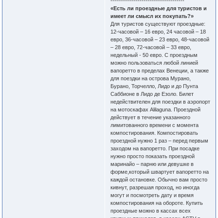
--------------------------------------
«Есть ли проездные для туристов и
имеет ли смысл их покупать?»
Для туристов существуют проездные:
12-часовой – 16 евро, 24 часовой – 18
евро, 36-часовой – 23 евро, 48-часовой
– 28 евро, 72-часовой – 33 евро,
недельный - 50 евро. С проездным
можно пользоваться любой линией
вапоретто в пределах Венеции, а также
для поездки на острова Мурано,
Бурано, Торчелло, Лидо и до Пунта
Саббионе в Лидо де Езоло. Билет
недействителен для поездки в аэропорт
на мотоскафах Alilaguna. Проездной
действует в течение указанного
лимитованного времени с момента
компостирования. Компостировать
проездной нужно 1 раз – перед первым
заходом на вапоретто. При посадке
нужно просто показать проездной
маринайо – парню или девушке в
форме,который швартует вапоретто на
каждой остановке. Обычно вам просто
кивнут, разрешая проход, но иногда
могут и посмотреть дату и время
компостирования на обороте. Купить
проездные можно в кассах всех