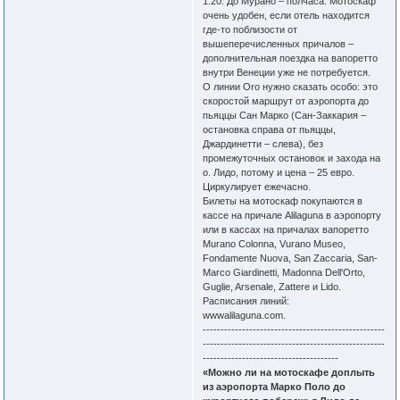
1:20. До Мурано – полчаса. Мотоскаф
очень удобен, если отель находится
где-то поблизости от
вышеперечисленных причалов –
дополнительная поездка на вапоретто
внутри Венеции уже не потребуется.
О линии Oro нужно сказать особо: это
скоростой маршрут от аэропорта до
пьяццы Сан Марко (Сан-Заккария –
остановка справа от пьяццы,
Джардинетти – слева), без
промежуточных остановок и захода на
о. Лидо, потому и цена – 25 евро.
Циркулирует ежечасно.
Билеты на мотоскаф покупаются в
кассе на причале Alilaguna в аэропорту
или в кассах на причалах вапоретто
Murano Colonna, Vurano Museo,
Fondamente Nuova, San Zaccaria, San-
Marco Giardinetti, Madonna Dell'Orto,
Guglie, Arsenale, Zattere и Lido.
Расписания линий:
wwwalilaguna.com.
---------------------------------------------------
---------------------------------------------------
--------------------------------------
«Можно ли на мотоскафе доплыть
из аэропорта Марко Поло до