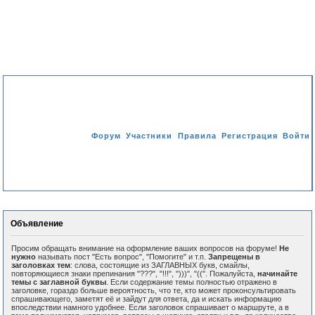
Форум
Участники
Правила
Регистрация
Войти
Активные темы
Объявление
Просим обращать внимание на оформление ваших вопросов на форуме!
Не
нужно
называть пост "Есть вопрос", "Помогите" и т.п.
Запрещены в
заголовках тем
: слова, состоящие из ЗАГЛАВНЫХ букв, смайлы,
повторяющиеся знаки препинания "???", "!!!", ")))", "((". Пожалуйста,
начинайте
темы с заглавной буквы
. Если содержание темы полностью отражено в
заголовке, гораздо больше вероятность, что те, кто может проконсультировать
спрашивающего, заметят её и зайдут для ответа, да и искать информацию
впоследствии намного удобнее. Если заголовок спрашивает о маршруте, а в