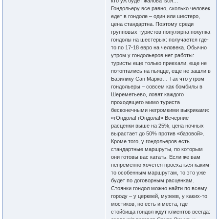
кто уж будет жаловаться…
Гондольеру все равно, сколько человек
едет в гондоле – один или шестеро,
цена стандартна. Поэтому среди
групповых туристов популярна покупка
гондолы на шестерых: получается где-
то по 17-18 евро на человека. Обычно
утром у гондольеров нет работы:
туристы еще только приехали, еще не
потоптались на пьяцце, еще не зашли в
Базилику Сан Марко… Так что утром
гондольеры – совсем как бомбилы в
Шереметьево, ловят каждого
проходящего мимо туриста
бесконечными негромкими выкриками:
«гОндола! гОндола!» Вечерние
расценки выше на 25%, цена ночных
вырастает до 50% против «базовой».
Кроме того, у гондольеров есть
стандартные маршруты, по которым
они готовы вас катать. Если же вам
непременно хочется проехаться каким-
то особенным маршрутам, то это уже
будет по договорным расценкам.
Стоянки гондол можно найти по всему
городу – у церквей, музеев, у каких-то
мостиков, но есть и места, где
стойбища гондол ждут клиентов всегда: