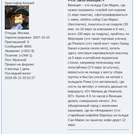
«Что такое Венеция?»
Христофор Колумб
Венеция – это пьяцца Сан-Марко, где
нужно покормить голубей поп-корном
(1 евро пакетик), сфотографироваться
с ними, обойти собор Сан-Марко
(бесплатно), покататься на гондоле (30
мин. по 18 евро за компанию в 6 чел.,
Откуда:
Москва
всего 100 евро за гондолу), пройтись по
Зарегистрирован
: 2007-10-10
Мерчерии (это такая торговая улочка)
Приглашений:
0
до Риальто (это такой мост через Гранд
Сообщений:
8855
Канал и рынок около него), купить
Уважение:
[+301/-9]
здесь гипсовую карнавальную масочку
Позитив:
[+248/-1]
за 5 евро и китайское муранское
Пол:
Мужской
стекло, например пепельницу или
Провел на форуме:
попугайчика (3-5 евро за штучку),
4 месяца 1 день
вернуться на пьяццу к месту сбора
Последний визит:
группы и быстро уехать на катере к
2018-05-21 03:52:27
пьяццале Рома (это автовокзал), где
сесть на автобус и поехать дальше по
маршруту «От Милана до Неаполя,
8/7». Более 4-5-ти часов в Венеции
делать совершенно нечего. Это
обшарпанный город с вонючими
каналами, где во «Флориане» (это
старейшая кофейня Европы) на пьяцце
Сан-Марко за чашечку кофе дерут 12
евро.
---------------------------------------------------