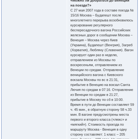
«Можно ли добраться до Венеции
на поезде?»
С 27 мая 2007 года в составе поезда №
15/16 Москва – Будапешт после
многолетнего перерыва возобновилось
курсирование регулярного
беспересадочного вагона Российских
железных дорог в сообщении Москва –
Венеция – Москва через Киев
(Украина), Будапешт (Венгрия), Загреб
(Хорватия), Любляну (Словения). Вагон
курсирует один раз в неделю,
отправлением из Москвы по
воскресеньям, отправлением из
Венеции по средам. Отправление
веницийского вагона с Киевского
вокзала Москвы по вс в 21:31,
прибытие в Венецию на вокзал Санта
Лючия по средам в 07:16. Отправление
из Венеции по средам в 21:27,
прибытие в Москву по cб в 10:00.
Время в пути до Венеции составляет 59
ч. 45 мин., в обратную сторону 58 ч.33
мин. В вагоне предусмотрены места
первого и второго класса («люкс» и
«мягкий»). Стоимость проезда по
маршруту Москва - Венеция в одну
сторону составляет: 1 класс – 205