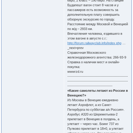
евро, 2 класс – 190 евро. На станции
Будапешт вагон стоит 8 часов и у
пассажиров есть возможность за
дополнительную плату совершить
обзорную экскурсию по городу.
Расстояние между Москвой и Венецией
по ж/д – 2933 км.
Впечатления человека, ездившего в
этом вагоне в августе с.г.:
http://forum.railwayclub.info/index.php
…
_next=prev
Справочная Московского
железнодорожного агентства: 266-93-9
Справка о наличии мест и онлайн-
покупка:
wwwrzd.ru
---------------------------------------------------
---------------------------------------------------
--------------------------------------
«Какие самолеты летают из России в
Венецию?»
Из Москвы в Венецию ежедневно
летает Аэрофлот, а из Санкт-
Петербурга по субботам а/к Россия».
Аэробус А320 из Шереметьева-2
прилетает в Венецию в полдень, а
улетает – через час. Боинг 737 из
Пулково прилетает в 18»0, а улетает