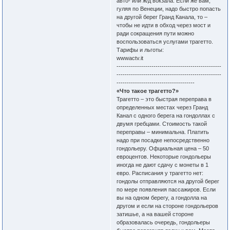
авто- или ж/д вокзала. Если же вам,
гуляя по Венеции, надо быстро попасть
на другой берег Гранд Канала, то –
чтобы не идти в обход через мост и
ради сокращения пути можно
воспользоваться услугами трагетто.
Тарифы и льготы:
wwwactv.it
---------------------------------------------------
---------------------------------------------------
--------------------------------------
«Что такое трагетто?»
Трагетто – это быстрая переправа в
определенных местах через Гранд
Канал с одного берега на гондоллах с
двумя гребцами. Стоимость такой
переправы – минимальна. Платить
надо при посадке непосредственно
гондольеру. Офциальная цена – 50
евроцентов. Некоторые гондольеры
иногда не дают сдачу с монеты в 1
евро. Расписания у трагетто нет:
гондолы отправляются на другой берег
по мере появления пассажиров. Если
вы на одном берегу, а гондолла на
другом и если на стороне гондольеров
затишье, а на вашей стороне
образовалась очередь, гондольеры