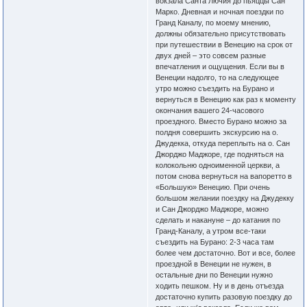
вокзала Санта Лючия до пьяццы Сан
Марко. Дневная и ночная поездки по
Гранд Каналу, по моему мнению,
должны обязательно присутствовать
при путешествии в Венецию на срок от
двух дней – это совсем разные
впечатления и ощущения. Если вы в
Венеции надолго, то на следующее
утро можно съездить на Бурано и
вернуться в Венецию как раз к моменту
окончания вашего 24-часового
проездного. Вместо Бурано можно за
полдня совершить экскурсию на о.
Джудекка, откуда переплыть на о. Сан
Джорджо Маджоре, где подняться на
колокольню одноименной церкви, а
потом снова вернуться на вапоретто в
«Большую» Венецию. При очень
большом желании поездку на Джудекку
и Сан Джорджо Маджоре, можно
сделать и накануне – до катания по
Гранд-Каналу, а утром все-таки
съездить на Бурано: 2-3 часа там
более чем достаточно. Вот и все, более
проездной в Венеции не нужен, в
остальные дни по Венеции нужно
ходить пешком. Ну и в день отъезда
достаточно купить разовую поездку до