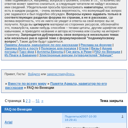
теме поднимаются, например, вопросы о шопинге, отелях и т.п., то количество
ответов может заметно снизиться, а следующие читатели не найдут искомых
ими сведений. Убедительная просьба просматривать
навигаторы
, которые
есть в каждом разделе, - очень велика вероятность, что волнующий вас вопрос
уже задавался и был подробно обсужден.
Вопросы нужно задавать только в
соответствующих разделах форума по странам, а не в рассказах
, где
велика вероятность, что их никто не увидит и ответа на свой вопрос вы не
получите. Когда вы
цитируете
материал из сторонних ресурсов, обозначайте
это, пожалуйста, каким-нибудь способом – тегами цитаты, другим шрифтом или
кавычками, и приводите название и автора источника или ссылку на интернет-
страничку.
Запрещается дублировать свои вопросы в нескольких темах
или несколько раз в одной теме с формулировкой "подниму/освежу
вопрос".
Такие дубли будут удаляться.
Памяти Ариала, навигатор по его рассказам
|
Реклама на форуме
|
Закачка фото к посту
|
Полезное для поездок
|
Отели
|
Визы
|
Архив
погоды
|
Такс-фри
|
Аутлеты Европы
|
Где жить в Риме
|
FAQ по Венеции
|
Из Праги в Баварию
|
Электронные версии путеводителей "Афиши"
Привет, Гость!
Войдите
или
зарегистрируйтесь
.
»
Вместе по всему миру
»
Памяти Ариала, навигатор по его
рассказам
»
FAQ по Венеции
Страница:
1
2
3
…
51
»
Тема закрыта
FAQ по Венеции
1
Поделиться
2007-10-30
16:29:41
Arial