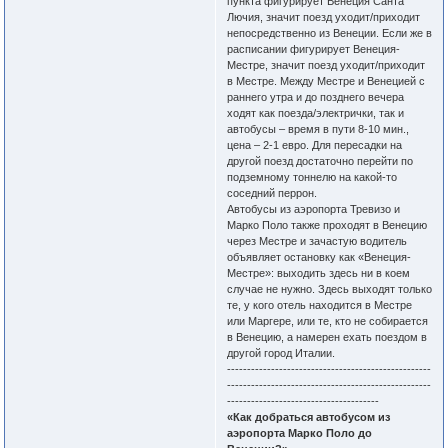
пункта фигурирует Венеция Санта
Лючия, значит поезд уходит/приходит
непосредственно из Венеции. Если же в
расписании фигурирует Венеция-
Местре, значит поезд уходит/приходит
в Местре. Между Местре и Венецией с
раннего утра и до позднего вечера
ходят как поезда/электрички, так и
автобусы – время в пути 8-10 мин.,
цена – 2-1 евро. Для пересадки на
другой поезд достаточно перейти по
подземному тоннелю на какой-то
соседний перрон.
Автобусы из аэропорта Тревизо и
Марко Поло также проходят в Венецию
через Местре и зачастую водитель
объявляет остановку как «Венеция-
Местре»: выходить здесь ни в коем
случае не нужно. Здесь выходят только
те, у кого отель находится в Местре
или Маргере, или те, кто не собирается
в Венецию, а намерен ехать поездом в
другой город Италии.
---------------------------------------------------
---------------------------------------------------
--------------------------------------
«Как добраться автобусом из
аэропорта Марко Поло до