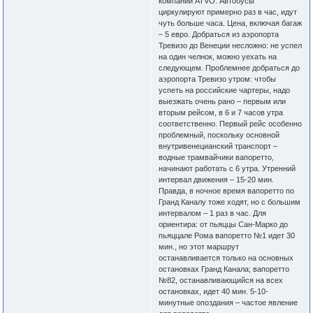
компании ATVO. Автобусы
циркулируют примерно раз в час, идут
чуть больше часа. Цена, включая багаж
– 5 евро. Добраться из аэропорта
Тревизо до Венеции несложно: не успел
на один челнок, можно уехать на
следующем. Проблемнее добраться до
аэропорта Тревизо утром: чтобы
успеть на российские чартеры, надо
выезжать очень рано – первым или
вторым рейсом, в 6 и 7 часов утра
соответственно. Первый рейс особенно
проблемный, поскольку основной
внутривенецианский транспорт –
водные трамвайчики вапоретто,
начинают работать с 6 утра. Утренний
интервал движения – 15-20 мин.
Правда, в ночное время вапоретто по
Гранд Каналу тоже ходят, но с большим
интервалом – 1 раз в час. Для
ориентира: от пьяццы Сан-Марко до
пьяццале Рома вапоретто №1 идет 30
мин., но этот маршрут
останавливается только на основных
остановках Гранд Канала; вапоретто
№82, останавливающийся на всех
остановках, идет 40 мин. 5-10-
минутные опоздания – частое явление