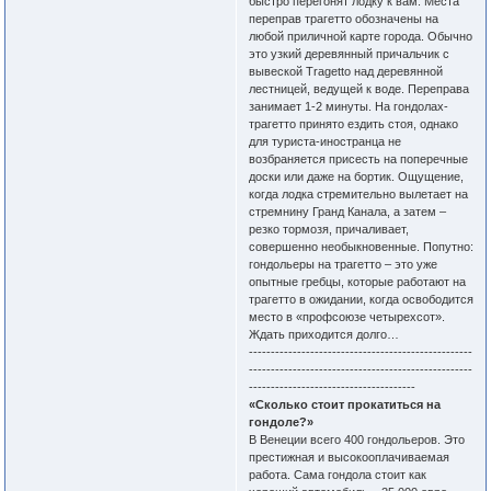
быстро перегонят лодку к вам. Места
переправ трагетто обозначены на
любой приличной карте города. Обычно
это узкий деревянный причальчик с
вывеской Tragetto над деревянной
лестницей, ведущей к воде. Переправа
занимает 1-2 минуты. На гондолах-
трагетто принято ездить стоя, однако
для туриста-иностранца не
возбраняется присесть на поперечные
доски или даже на бортик. Ощущение,
когда лодка стремительно вылетает на
стремнину Гранд Канала, а затем –
резко тормозя, причаливает,
совершенно необыкновенные. Попутно:
гондольеры на трагетто – это уже
опытные гребцы, которые работают на
трагетто в ожидании, когда освободится
место в «профсоюзе четырехсот».
Ждать приходится долго…
---------------------------------------------------
---------------------------------------------------
--------------------------------------
«Сколько стоит прокатиться на
гондоле?»
В Венеции всего 400 гондольеров. Это
престижная и высокооплачиваемая
работа. Сама гондола стоит как