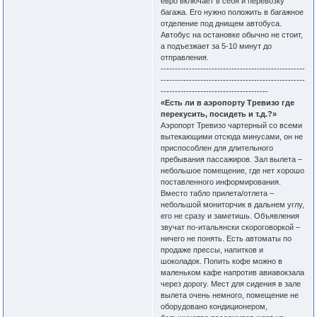
евро включает в себя и перевозку
багажа. Его нужно положить в багажное
отделение под днищем автобуса.
Автобус на остановке обычно не стоит,
а подъезжает за 5-10 минут до
отправления.
---------------------------------------------------
---------------------------------------------------
--------------------------------------
«Есть ли в аэропорту Тревизо где
перекусить, посидеть и т.д.?»
Аэропорт Тревизо чартерный со всеми
вытекающими отсюда минусами, он не
приспособлен для длительного
пребывания пассажиров. Зал вылета –
небольшое помещение, где нет хорошо
поставленного информирования.
Вместо табло прилета/отлета –
небольшой мониторчик в дальнем углу,
его не сразу и заметишь. Объявления
звучат по-итальянски скороговоркой –
ничего не понять. Есть автоматы по
продаже прессы, напитков и
шоколадок. Попить кофе можно в
маленьком кафе напротив авиавокзала
через дорогу. Мест для сидения в зале
вылета очень немного, помещение не
оборудовано кондиционером,