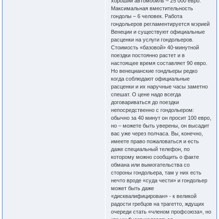
хороший автомобиль – 25 000 евро.
Максимальная вместительность
гондолы – 6 человек. Работа
гондольеров регламентируется мэрией
Венеции и существуют официальные
расценки на услуги гондольеров.
Стоимость «базовой» 40-минутной
поездки постоянно растет и в
настоящее время составляет 90 евро.
Но венецианские гондльеры редко
когда соблюдают официальные
расценки и их наручные часы заметно
спешат. О цене надо всегда
договариваться до поездки
непосредственно с гондольером:
обычно за 40 минут он просит 100 евро,
но – можете быть уверены, он высадит
вас уже через полчаса. Вы, конечно,
имеете право пожаловаться и есть
даже специальный телефон, по
которому можно сообщить о факте
обмана или вымогательства со
стороны гондольера, там у них есть
нечто вроде «суда чести» и гондольер
может быть даже
«дисквалифицирован» - к великой
радости гребцов на трагетто, ждущих
очереди стать «членом профсоюза», но