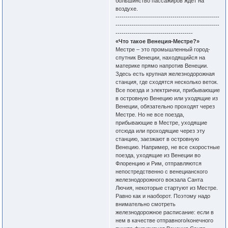
большинство пассажиров ждет на
воздухе.
---------------------------------------------------
---------------------------------------------------
--------------------------------------
«Что такое Венеция-Местре?»
Местре – это промышленный город-
спутник Венеции, находящийся на
материке прямо напротив Венеции.
Здесь есть крупная железнодорожная
станция, где сходятся несколько веток.
Все поезда и электрички, прибывающие
в островную Венецию или уходящие из
Венеции, обязательно проходят через
Местре. Но не все поезда,
прибывающие в Местре, уходящие
отсюда или проходящие через эту
станцию, заезжают в островную
Венецию. Например, не все скоростные
поезда, уходящие из Венеции во
Флоренцию и Рим, отправляются
непостредственно с венецианского
железнодорожного вокзала Санта
Лючия, некоторые стартуют из Местре.
Равно как и наоборот. Поэтому надо
внимательно смотреть
железнодорожное расписание: если в
нем в качестве отправного/конечного