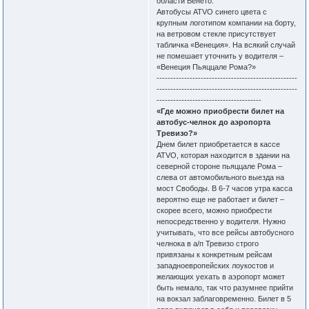
области Венето.
Автобусы ATVO синего цвета с
крупным логотипом компании на борту,
на ветровом стекле присутствует
табличка «Венеция». На всякий случай
не помешает уточнить у водителя –
«Венеция Пьяццале Рома?»
---------------------------------------------------
---------------------------------------------------
--------------------------------------
«Где можно приобрести билет на
автобус-челнок до аэропорта
Тревизо?»
Днем билет приобретается в кассе
ATVO, которая находится в здании на
северной стороне пьяццале Рома –
слева от автомобильного выезда на
мост Свободы. В 6-7 часов утра касса
вероятно еще не работает и билет –
скорее всего, можно приобрести
непосредственно у водителя. Нужно
учитывать, что все рейсы автобусного
челнока в а/п Тревизо строго
привязаны к конкретным рейсам
западноевропейских лоукостов и
желающих уехать в аэропорт может
быть немало, так что разумнее прийти
на вокзал заблаговременно. Билет в 5