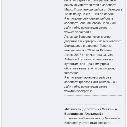
обратно через час. Эти регулярные
рейсы осуществляются в аэропорт
Марко Поло, находящийся от Венеции в
12 км по суше и в 10 км по лагуне.
Расписание регулярных рейсов в
аэропорт Венеция Марко Поло и он-
лайн табло прилетов/вылетов:
wwwveniceairport.it
Летом до Венеции летом можно
добраться и чартерами из московского
Домодедово в аэропорт Тревизо,
находящийся в 29 км от Венеции.
Летом 2007 г. три чартера а/к Vim
Airlines и Transaero прилетают по
субботам, все – ранним утром,
обратные вылеты – по расписанию
через час.
Расписание чартерных рейсов в
аэропорт Тревизо Сант Анжело и он-
лайн табло прилетов/вылетов:
wwwtrevisoairport.it
---------------------------------------------------
---------------------------------------------------
--------------------------------------
«Можно ли долететь из Москвы в
Венецию а/к Алиталия?»
Прямого сообщения между Москвой и
Венецией у этого итальянского