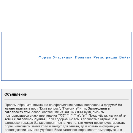
Форум
Участники
Правила
Регистрация
Войти
Активные темы
Объявление
Просим обращать внимание на оформление ваших вопросов на форуме!
Не
нужно
называть пост "Есть вопрос", "Помогите" и т.п.
Запрещены в
заголовках тем
: слова, состоящие из ЗАГЛАВНЫХ букв, смайлы,
повторяющиеся знаки препинания "???", "!!!", ")))", "((". Пожалуйста,
начинайте
темы с заглавной буквы
. Если содержание темы полностью отражено в
заголовке, гораздо больше вероятность, что те, кто может проконсультировать
спрашивающего, заметят её и зайдут для ответа, да и искать информацию
впоследствии намного удобнее. Если заголовок спрашивает о маршруте, а в