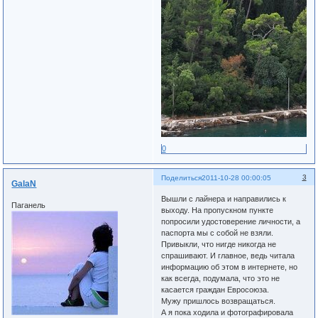
0
3
Поделиться
2011-10-28 00:00:05
GalaN
Вышли с лайнера и направились к
Паганель
выходу. На пропускном пункте
попросили удостоверение личности, а
паспорта мы с собой не взяли.
Привыкли, что нигде никогда не
спрашивают. И главное, ведь читала
информацию об этом в интернете, но
как всегда, подумала, что это не
касается граждан Евросоюза.
Мужу пришлось возвращаться.
А я пока ходила и фотографировала