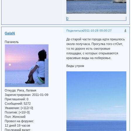
0
4
Поделиться
2011-10-28 00:00:27
GalaN
До старой части города идти пришлось
Паганель
около получаса. Прогулка того стОит,
т.к по дороге есть смотровые
площадки, с которых открываются
красивые виды на побережье.
Виды утром
Откуда:
Рига, Латвия
Зарегистрирован
: 2011-01-09
Приглашений:
0
Сообщений:
5272
Уважение:
[+112/-0]
Позитив:
[+10/-0]
Пол:
Женский
Провел на форуме:
12 дней 19 часов
Последний визит: