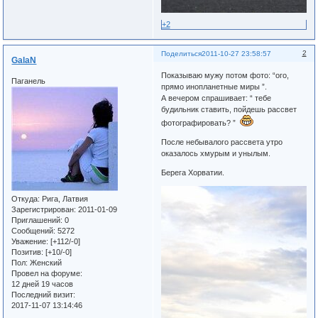
+2
2
Поделиться
2011-10-27 23:58:57
GalaN
Показываю мужу потом фото: “ого,
Паганель
прямо инопланетные миры ”.
А вечером спрашивает: “ тебе
будильник ставить, пойдешь рассвет
фотографировать? ”
После небывалого рассвета утро
оказалось хмурым и унылым.
Берега Хорватии.
Откуда:
Рига, Латвия
Зарегистрирован
: 2011-01-09
Приглашений:
0
Сообщений:
5272
Уважение:
[+112/-0]
Позитив:
[+10/-0]
Пол:
Женский
Провел на форуме:
12 дней 19 часов
Последний визит:
2017-11-07 13:14:46