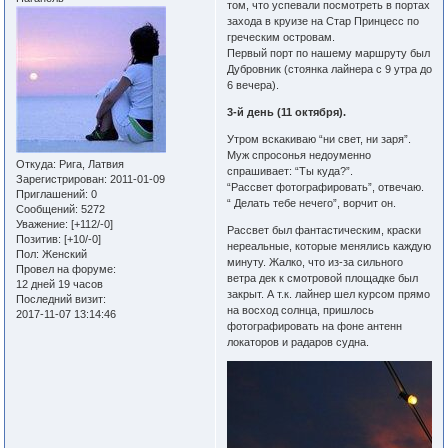
том, что успевали посмотреть в портах
захода в круизе на Стар Принцесс по
греческим островам.
Первый порт по нашему маршруту был
Дубровник (стоянка лайнера с 9 утра до
6 вечера).
3-й день (11 октября).
Утром вскакиваю “ни свет, ни заря”.
Муж спросонья недоуменно
Откуда:
Рига, Латвия
спрашивает: “Ты куда?”.
Зарегистрирован
: 2011-01-09
“Рассвет фотографировать”, отвечаю.
Приглашений:
0
“ Делать тебе нечего”, ворчит он.
Сообщений:
5272
Уважение:
[+112/-0]
Рассвет был фантастическим, краски
Позитив:
[+10/-0]
нереальные, которые менялись каждую
Пол:
Женский
минуту. Жалко, что из-за сильного
Провел на форуме:
ветра дек к смотровой площадке был
12 дней 19 часов
закрыт. А т.к. лайнер шел курсом прямо
Последний визит:
на восход солнца, пришлось
2017-11-07 13:14:46
фотографировать на фоне антенн
локаторов и радаров судна.