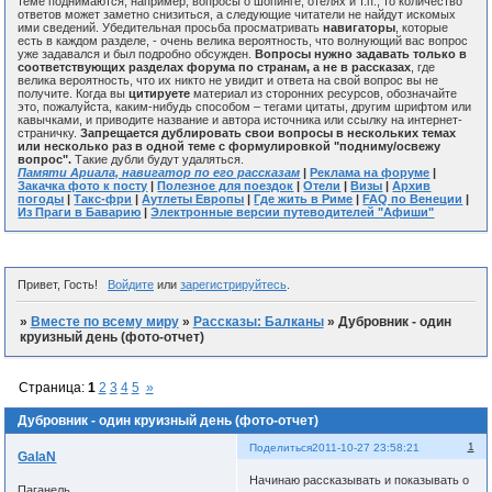
теме поднимаются, например, вопросы о шопинге, отелях и т.п., то количество
ответов может заметно снизиться, а следующие читатели не найдут искомых
ими сведений. Убедительная просьба просматривать
навигаторы
, которые
есть в каждом разделе, - очень велика вероятность, что волнующий вас вопрос
уже задавался и был подробно обсужден.
Вопросы нужно задавать только в
соответствующих разделах форума по странам, а не в рассказах
, где
велика вероятность, что их никто не увидит и ответа на свой вопрос вы не
получите. Когда вы
цитируете
материал из сторонних ресурсов, обозначайте
это, пожалуйста, каким-нибудь способом – тегами цитаты, другим шрифтом или
кавычками, и приводите название и автора источника или ссылку на интернет-
страничку.
Запрещается дублировать свои вопросы в нескольких темах
или несколько раз в одной теме с формулировкой "подниму/освежу
вопрос".
Такие дубли будут удаляться.
Памяти Ариала, навигатор по его рассказам
|
Реклама на форуме
|
Закачка фото к посту
|
Полезное для поездок
|
Отели
|
Визы
|
Архив
погоды
|
Такс-фри
|
Аутлеты Европы
|
Где жить в Риме
|
FAQ по Венеции
|
Из Праги в Баварию
|
Электронные версии путеводителей "Афиши"
Привет, Гость!
Войдите
или
зарегистрируйтесь
.
»
Вместе по всему миру
»
Рассказы: Балканы
»
Дубровник - один
круизный день (фото-отчет)
Страница:
1
2
3
4
5
»
Дубровник - один круизный день (фото-отчет)
1
Поделиться
2011-10-27 23:58:21
GalaN
Начинаю рассказывать и показывать о
Паганель